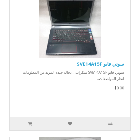
سوني فايو SVE14A15F
سوني فايو SVE14A15F سكراب .. بحالة جيدة لمزيد من المعلومات
انظر المواصفات..
$0.00