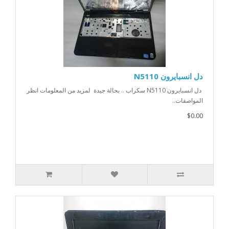
دل انسبايرون N5110
دل انسبايرون N5110 سكراب .. بحالة جيدة لمزيد من المعلومات انظر
المواصفات..
$0.00