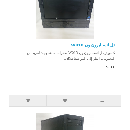
دل انسبايرون ون W01B
كمبيوتر دل انسبايرون ون W01B سكراب حالته جيدة لمزيد من
المعلومات انظر إلى المواصفات&n..
$0.00