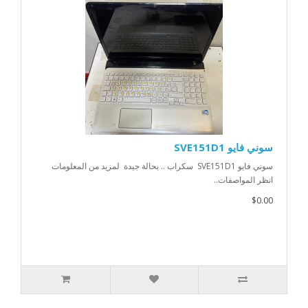
سوني فايو SVE151D1
سوني فايو SVE151D1 سكراب .. بحالة جيدة لمزيد من المعلومات
انظر المواصفات..
$0.00