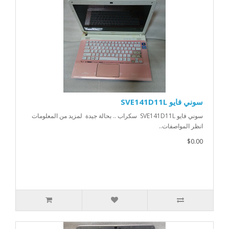
سوني فايو SVE141D11L
سوني فايو SVE141D11L سكراب .. بحالة جيدة لمزيد من المعلومات
انظر المواصفات..
$0.00