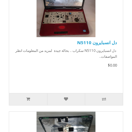
دل انسبايرون N5110
دل انسبايرون N5110 سكراب .. بحالة جيدة لمزيد من المعلومات انظر
المواصفات..
$0.00