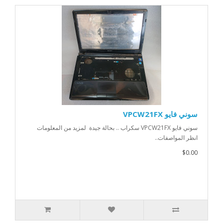
سوني فايو VPCW21FX
سوني فايو VPCW21FX سكراب .. بحالة جيدة لمزيد من المعلومات
انظر المواصفات..
$0.00