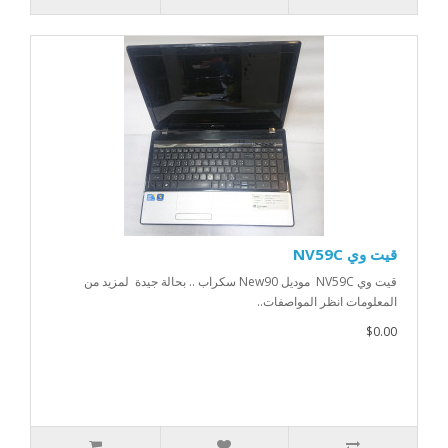
قيت وي NV59C
قيت وي NV59C موديل New90 سكراب .. بحالة جيدة لمزيد من
المعلومات انظر المواصفات..
$0.00