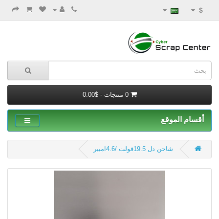
$
0 منتجات - $0.00
أقسام الموقع
شاحن دل 19.5فولت /4.6امبير