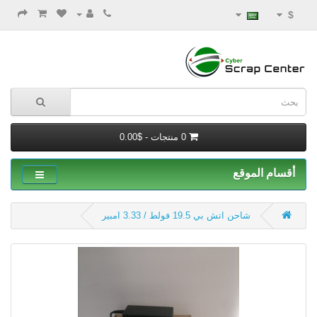
$
0 منتجات - $0.00
أقسام الموقع
شاحن اتش بي 19.5 فولط / 3.33 امبير