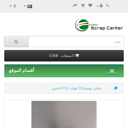
$
0 منتجات - $0.00
أقسام الموقع
شاحن توشيبا 19 فولت / 4.74 امبير