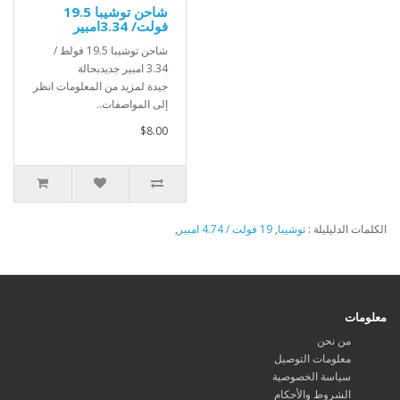
شاحن توشيبا 19.5
فولت/ 3.34امبير
شاحن توشيبا 19.5 فولط /
3.34 امبير جديدبحالة
جيدة لمزيد من المعلومات انظر
إلى المواصفات..
$8.00
الكلمات الدليليلة :
توشيبا
,
19 فولت / 4.74 امبير
,
معلومات
من نحن
معلومات التوصيل
سياسة الخصوصية
الشروط والأحكام