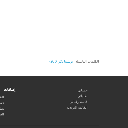
الكلمات الدليليلة :
توشيبا تكرا R950
إضافات
حسابي
طلباتي
الش
قائمة رغباتي
قسا
القائمة البريدية
نظا
الع