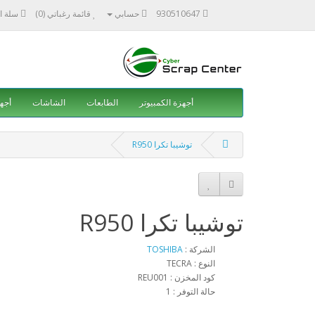
930510647
حسابي
قائمة رغباتي (0)
سلة ا
أجهزة الكمبيوتر
الطابعات
الشاشات
أجهز
توشيبا تكرا R950
توشيبا تكرا R950
الشركة :
TOSHIBA
النوع : TECRA
كود المخزن : REU001
حالة التوفر : 1