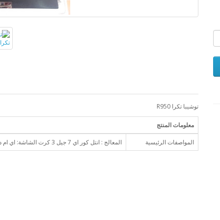
توشيبا تكرا R950
معلومات المنتج
المواصفات الرئيسية
المعالج : انتل كور اي 7 جيل 3 كرت الشاشة: اي ام دي راديون 1GB هارد:256GBSSD رام :4GB