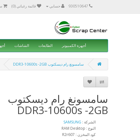
930510647
حسابي
قائمة رغباتي (0)
سل
أجهزة الكمبيوتر
الطابعات
الشاشات
أجهز
سامسونغ رام ديسكتوب DDR3-10600s -2GB
سامسونغ رام ديسكتوب
DDR3-10600s -2GB
الشركة :
SAMSUNG
النوع : RAM Desktop
كود المخزن : R2r607