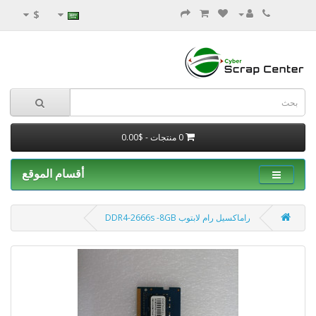
$
0 منتجات - $0.00
أقسام الموقع
راماكسيل رام لابتوب DDR4-2666s -8GB